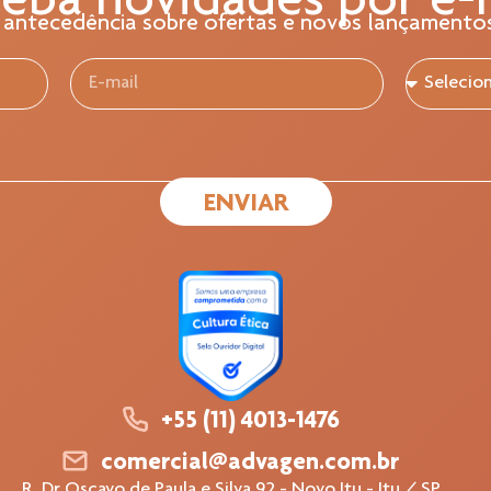
eba novidades por e-
 antecedência sobre ofertas e novos lançamento
ENVIAR
+55 (11) 4013-1476
comercial@advagen.com.br
R. Dr Oscavo de Paula e Silva 92 - Novo Itu - Itu / SP