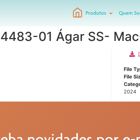
Produtos
Quem S
24483-01 Ágar SS- Ma
File T
File Si
Categ
2024