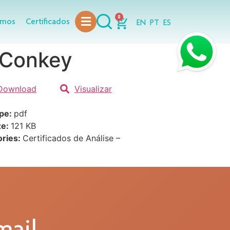
0
omos
Certificados
EN
PT
ES
cConkey
Download
Visualizar
ype:
pdf
ze:
121 KB
ories:
Certificados de Análise –