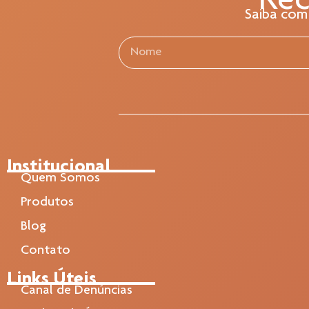
Rec
Saiba com
Institucional
Quem Somos
Produtos
Blog
Contato
Links Úteis
Canal de Denúncias