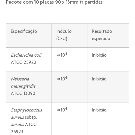
Pacote com 10 placas 90 x 15mm tripartidas
Especificação
Inóculo
Resultado
(CFU)
esperado
4
Escherichia coli
>=10
Inibição
ATCC 25922
4
Neisseria
>=10
Inibição
meningitidis
ATCC 13090
4
Staphylococcus
>=10
Inibição
aureus
subsp.
aureus
ATCC
25923