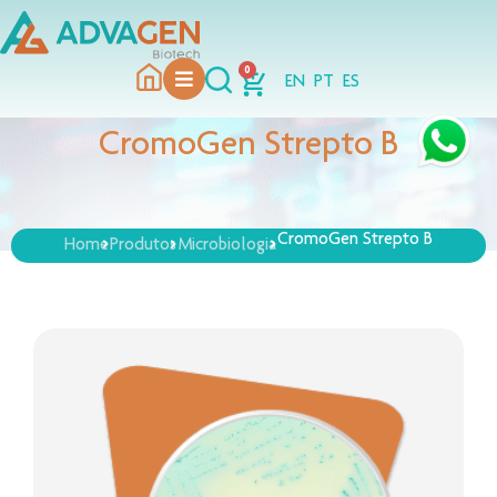
0
EN
PT
ES
CromoGen Strepto B
CromoGen Strepto B
>
>
>
Home
Produtos
Microbiologia