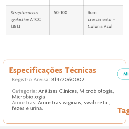
Streptococcus
50-100
Bom
agalactiae
ATCC
crescimento –
13813
Colônia Azul
Especificações Técnicas
Mi
Registro Anvisa:
81472060002
Categoria:
Análises Clínicas
,
Microbiologia
,
Microbiologia
Amostras:
Amostras vaginais, swab retal,
Ta
fezes e urina.