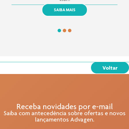
SAIBA MAIS
Voltar
Receba novidades por e-mail
Saiba com antecedência sobre ofertas e novos
lançamentos Advagen.